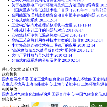
公共机构能源费用托管实施规程
2024-12-18
关于在燃煤电厂推行环境污染第三方治理的指导意见
201
《国家重点节能低碳技术推广目录（2015年本，节能部
合同能源管理财政奖励资金项目申报中存在的问题
2015-
分布式供能系统
2011-12-14
工业锅炉锅内水处理药剂现状与发展
2011-11-14
节能减排审计工作的问题与对策
2011-02-14
安钢烧结环冷机低温余热发电工程
2010-12-14
烧结工艺余热利用多种技术方案的比较研究
2010-12-14
小方坯高效连铸技术在三明钢厂的应用
2010-12-14
“高浓度氨氮废水处理成套技术”受关注
2010-12-14
火电厂零排放与节水技术
2010-03-14
分布式能源系统的分析及优化
2010-02-14
共13个文章 当前1/1页
政府机构
国家发展改革委
国家工业和信息化部
国家生态环境部
国家财
市生态环境局
上海市能效中心
上海市节能中心
上海环境能源
相关单位
国家应对气候变化战略研究和国际合作中心
中国气候变化信息
副会长单位