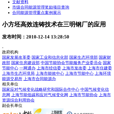
文献资料
市级合同能源管理奖励项目查询
合同能源管理重点案例展示
小方坯高效连铸技术在三明钢厂的应用
发布时间：2010-12-14 13:28:50
-
政府机构
国家发展改革委
国家工业和信息化部
国家生态环境部
国家财
政部
国家住房建设部
中国节能协会节能服务产业委员会
国家
节能中心
一网通办
上海市经信委
上海市发改委
上海市住建委
上海市生态环境局
上海市能效中心
上海市节能中心
上海环境
能源交易所
上海市合同能源办
相关单位
国家应对气候变化战略研究和国际合作中心
中国气候变化信
息网
上海节能低碳和应对气候变化网
上海市节能协会
上海市
资源综合利用协会
副会长单位