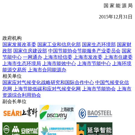
国 家 能 源 局
2015年12月31日
政府机构
国家发展改革委
国家工业和信息化部
国家生态环境部
国家财
政部
国家住房建设部
中国节能协会节能服务产业委员会
国家
节能中心
一网通办
上海市经信委
上海市发改委
上海市住建委
上海市生态环境局
上海市能效中心
上海市节能中心
上海环境
能源交易所
上海市合同能源办
相关单位
国家应对气候变化战略研究和国际合作中心
中国气候变化信
息网
上海节能低碳和应对气候变化网
上海市节能协会
上海市
资源综合利用协会
副会长单位