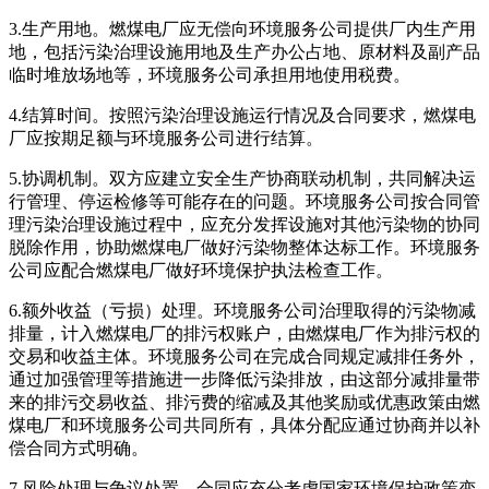
3.生产用地。燃煤电厂应无偿向环境服务公司提供厂内生产用
地，包括污染治理设施用地及生产办公占地、原材料及副产品
临时堆放场地等，环境服务公司承担用地使用税费。
4.结算时间。按照污染治理设施运行情况及合同要求，燃煤电
厂应按期足额与环境服务公司进行结算。
5.协调机制。双方应建立安全生产协商联动机制，共同解决运
行管理、停运检修等可能存在的问题。环境服务公司按合同管
理污染治理设施过程中，应充分发挥设施对其他污染物的协同
脱除作用，协助燃煤电厂做好污染物整体达标工作。环境服务
公司应配合燃煤电厂做好环境保护执法检查工作。
6.额外收益（亏损）处理。环境服务公司治理取得的污染物减
排量，计入燃煤电厂的排污权账户，由燃煤电厂作为排污权的
交易和收益主体。环境服务公司在完成合同规定减排任务外，
通过加强管理等措施进一步降低污染排放，由这部分减排量带
来的排污交易收益、排污费的缩减及其他奖励或优惠政策由燃
煤电厂和环境服务公司共同所有，具体分配应通过协商并以补
偿合同方式明确。
7.风险处理与争议处置。合同应充分考虑国家环境保护政策变