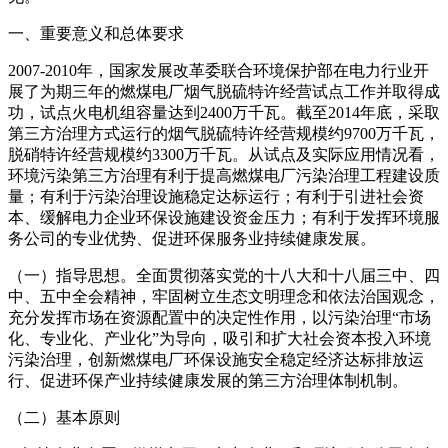
一、重要意义和总体要求
2007-2010年，国家发展改革委联合环境保护部在电力行业开
展了为期三年的燃煤电厂烟气脱硫特许经营试点工作并取得成
功，试点火电机组容量达到2400万千瓦。截至2014年底，采取
第三方治理方式运行的烟气脱硫特许经营规模约9700万千瓦，
脱硝特许经营规模约3300万千瓦。从试点及实际应用情况看，
环境污染第三方治理有利于提高燃煤电厂污染治理工程建设质
量；有利于污染治理设施稳定达标运行；有利于引进社会资
本、缓解电力企业环保设施建设资金压力；有利于发挥环境服
务公司的专业优势、促进环保服务业持续健康发展。
（一）指导思想。全面贯彻落实党的十八大和十八届三中、四
中、五中全会精神，牢固树立生态文明理念和依法治国观念，
充分发挥市场在资源配置中的决定性作用，以污染治理“市场
化、专业化、产业化”为导向，吸引和扩大社会资本投入环境
污染治理，创新燃煤电厂环保设施安全稳定经济达标排放运
行、促进环保产业持续健康发展的第三方治理体制机制。
（二）基本原则