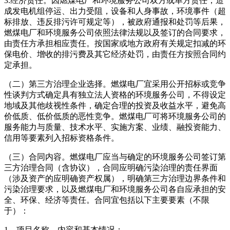
3.经济责任。因燃煤电厂和环境服务公司双方或单方责任，造
成发电机组停运、出力受阻，设备和人身事故，环境事件（超
标排放、违反排污许可规定等），被政府通报和处罚等后果，
燃煤电厂和环境服务公司依照法律法规以及签订的合同要求，
由责任方承担相应责任。按国家或地方政府有关规定扣减的环
保电价、增收的排污费及其它经济处罚，由责任方按照合同约
定承担。
（二）第三方治理企业选择。燃煤电厂宜采用公开招标或竞争
性谈判方式确定具有独立法人资格的环境服务公司，不得设定
地域及其他歧视性条件，确定合理的投资及收益水平，避免高
价低质、低价低质的恶性竞争。燃煤电厂可将环境服务公司的
服务能力与质量、技术水平、实施方案、业绩、融投资能力、
信用等要素列入招标资格条件。
（三）合同内容。燃煤电厂应当与确定的环境服务公司签订第
三方治理合同（含协议），合同应明确污染治理的责任界面
（涉及资产的应明确资产权属），明确第三方治理边界条件和
污染治理要求，以及燃煤电厂和环境服务公司各自应承担的安
全、环保、经济等责任。合同宜包括以下主要要素（不限
于）：
1、项目名称、内容和基本情况；